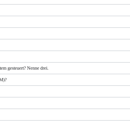
m gesteuert? Nenne drei.
AM)?