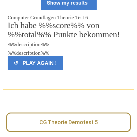
Show my results
Computer Grundlagen Theorie Test 6
Ich habe %%score%% von
%%total%% Punkte bekommen!
%%description%%
%%description%%
↺ PLAY AGAIN !
Loading...
CG Theorie Demotest 5