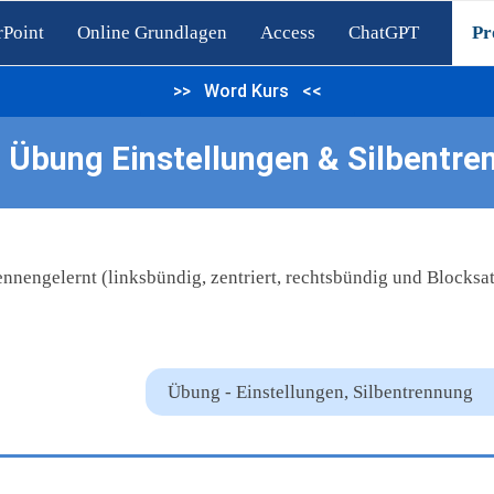
Point
Online Grundlagen
Access
ChatGPT
Pr
>> Word Kurs <<
 Übung Einstellungen & Silbentre
nengelernt (linksbündig, zentriert, rechtsbündig und Blocksatz
Übung - Einstellungen, Silbentrennung