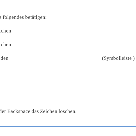
e folgendes betätigen:
ichen
ichen
enden
(Symbolleiste )
der Backspace das Zeichen löschen.